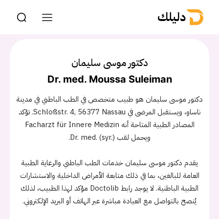
دليلك
دكتور موسى سليمان
Dr. med. Moussa Suleiman
دكتور موسى سليمان هو طبيب متخصص في الطب الباطني في مدينة
ناساو، ويستقبل المرضى في Schloßstr. 4, 56377 Nassau. تؤكد
المصادر الطبية المتاحة أنه Facharzt für Innere Medizin
ويحمل لقب Dr. med. (syr.).
يقدم دكتور موسى سليمان خدمات الطب الباطني والرعاية الطبية
العامة للبالغين، بما في ذلك متابعة الأمراض الداخلية والاستشارات
الطبية الباطنية. لا يوجد رابط Doctolib مؤكد لهذا الطبيب، لذلك
يُنصح بالتواصل مع العيادة مباشرة عبر الهاتف أو البريد الإلكتروني.