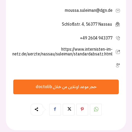
moussa.suleiman@dgn.de
Schloßstr. 4, 56377 Nassau
+49 2604 943377
https://www.internisten-im-
netz.de/aerzte/nassau/suleiman/standardabsatz.html
حجز موعد اونلاين من خلال doctolib