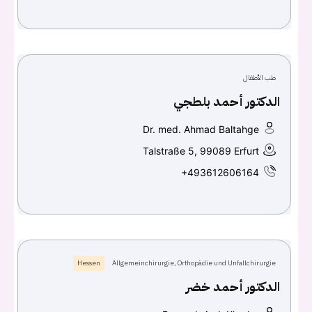
اسم المستخدم أو البريد الالكتروني
كلمه السر
هل نسيت كلمة السر؟
طب الأطفال
الدكتور أحمد بلطجي
Dr. med. Ahmad Baltahge
تسجيل الدخول
Talstraße 5, 99089 Erfurt
+493612606164
Don't have an account?
سجل
Continue with
Facebook
Continue with
Google
Hessen
Allgemeinchirurgie, Orthopädie und Unfallchirurgie
الدكتور أحمد خضر