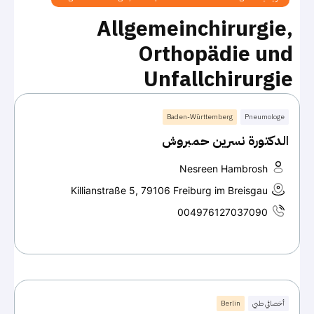
Allgemeinchirurgie,
Orthopädie und
Unfallchirurgie
Baden-Württemberg
Pneumologe
الدكتورة نسرين حمبروش
Nesreen Hambrosh
Killianstraße 5, 79106 Freiburg im Breisgau
004976127037090
أخصائي طبي
Berlin