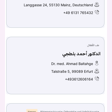
Langgasse 24, 55130 Mainz, Deutschland
اسم المستخدم أو البريد الالكتروني
+49 6131 765432
كلمه السر
هل نسيت كلمة السر؟
طب الأطفال
الدكتور أحمد بلطجي
تسجيل الدخول
Dr. med. Ahmad Baltahge
Talstraße 5, 99089 Erfurt
Don't have an account?
سجل
+493612606164
Continue with
Facebook
Continue with
Google
Hessen
Allgemeinchirurgie, Orthopädie und Unfallchirurgie