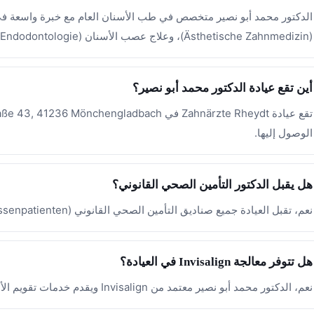
(Ästhetische Zahnmedizin)، وعلاج عصب الأسنان (Endodontologie).
أين تقع عيادة الدكتور محمد أبو نصير؟
الوصول إليها.
هل يقبل الدكتور التأمين الصحي القانوني؟
نعم، تقبل العيادة جميع صناديق التأمين الصحي القانوني (Kassenpatienten) إلى جانب التأمين الخاص والدفع الذاتي.
هل تتوفر معالجة Invisalign في العيادة؟
نعم، الدكتور محمد أبو نصير معتمد من Invisalign ويقدم خدمات تقويم الأسنان الشفاف كبديل حديث للتقويم التقليدي.