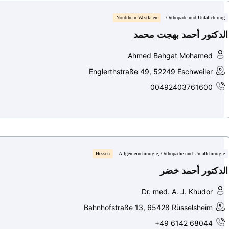
Nordrhein-Westfalen
Orthopäde und Unfallchirurg
الدكتور أحمد بهجت محمد
Ahmed Bahgat Mohamed
Englerthstraße 49, 52249 Eschweiler
00492403761600
Hessen
Allgemeinchirurgie, Orthopädie und Unfallchirurgie
الدكتور أحمد خضر
Dr. med. A. J. Khudor
Bahnhofstraße 13, 65428 Rüsselsheim
+49 6142 68044