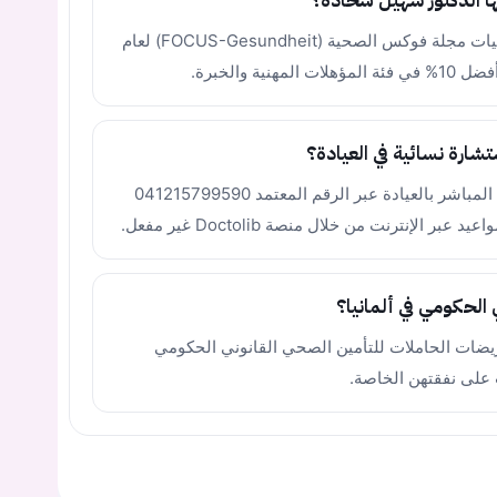
ها الدكتور سهيل شحادة؟
تم إدراج الدكتور سهيل شحادة في قوائم توصيات مجلة فوكس الصحية (FOCUS-Gesundheit) لعام
رة نسائية في العيادة؟
يمكنك حجز موعدك من خلال الاتصال الهاتفي المباشر بالعيادة عبر الرقم المعتمد 041215799590
لإنترنت من خلال منصة Doctolib غير مفعل.
الحكومي في ألمانيا؟
ريضات الحاملات للتأمين الصحي القانوني الحكومي
يجب عليك تسجيل الدخول حتى يمكنك طرح سؤال.