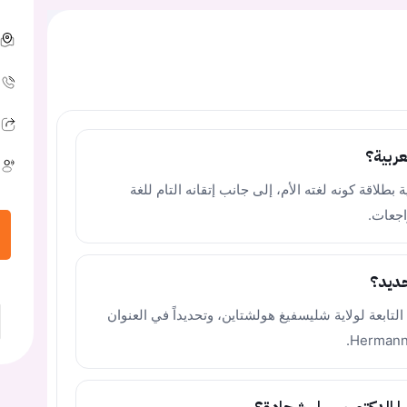
عربية؟
طلاقة كونه لغته الأم، إلى جانب إتقانه التام للغة
اجعات.
حديد؟
ع العيادة في مدينة إلمسهورن (Elmshorn) التابعة لولاية شليسفيغ هولشتاين، وتحديداً في العنوان