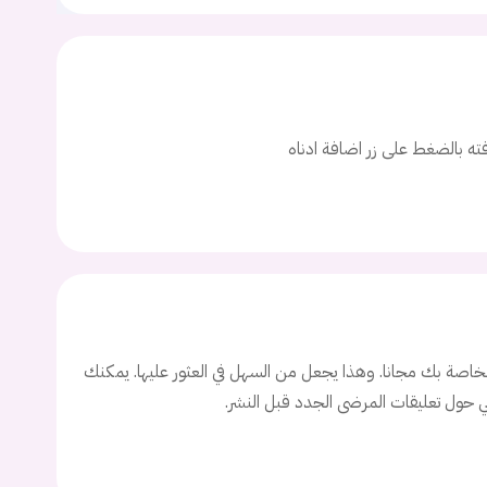
ت
اسم المستخدم
افته بالضغط على زر اضافة ادناه
ة السر؟
تسجيل الدخول
Don't have an account?
سجل
اصة بك مجانا. وهذا يجعل من السهل في العثور عليها. يمكنك
ني حول تعليقات المرضى الجدد قبل النشر.
Continue with
Facebook
Continue with
Google