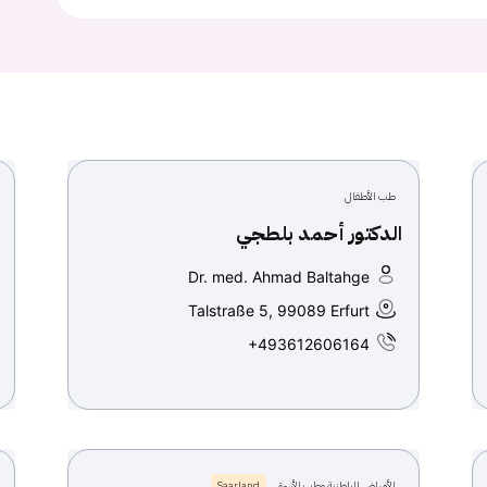
طب الأطفال
الدكتور أحمد بلطجي
Dr. med. Ahmad Baltahge
Talstraße 5, 99089 Erfurt
+493612606164
الأمراض الباطنية وطب الأسرة
Saarland