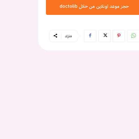
حجز موعد اونلاين من خلال doctolib
شارك