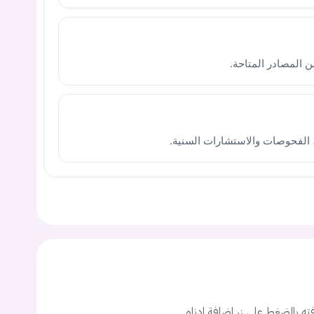
 الفحوصات والاستشارات السنية.
يجب عليك تسجيل الدخول حتى يمكنك طرح سؤال.
ت
افته بالضغط على زر اضافة ادناه