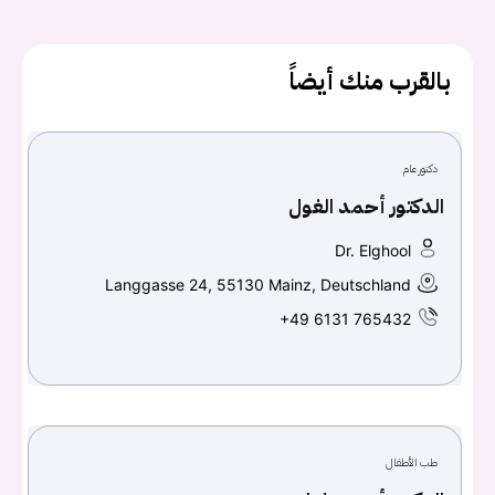
يجب عليك تسجيل الدخول حتى يمكنك طرح سؤال.
بالقرب منك أيضاً
تسجيل الدخول
دكتور عام
اسم المستخدم أو البريد الالكتروني
الدكتور أحمد الغول
Dr. Elghool
كلمه السر
هل نسيت كلمة السر؟
Langgasse 24, 55130 Mainz, Deutschland
+49 6131 765432
تسجيل الدخول
Don't have an account?
سجل
طب الأطفال