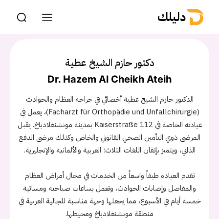
دليلك
دكتور حازم الشيخ عطية
Dr. Hazem Al Cheikh Ateih
الدكتور حازم الشيخ عطية أخصائي في جراحة العظام والحوادث
(Facharzt für Orthopädie und Unfallchirurgie)، يعمل في
عيادته الخاصة في Kaiserstraße 112 بمدينة مونشنغلادباخ. يقبل
المرضى ذوي التأمين الصحي القانوني والخاص وكذلك مرضى الدفع
الذاتي، ويتميز بإتقان اللغات الثلاث: العربية والألمانية والإنجليزية.
تقدم العيادة طيفاً واسعاً من الخدمات في مجال أمراض العظام
والمفاصل وإصابات الحوادث، وتعمل بساعات صباحية ومسائية
خمسة أيام في الأسبوع، مما يجعلها وجهة مناسبة للجالية العربية في
منطقة مونشنغلادباخ ومحيطها.