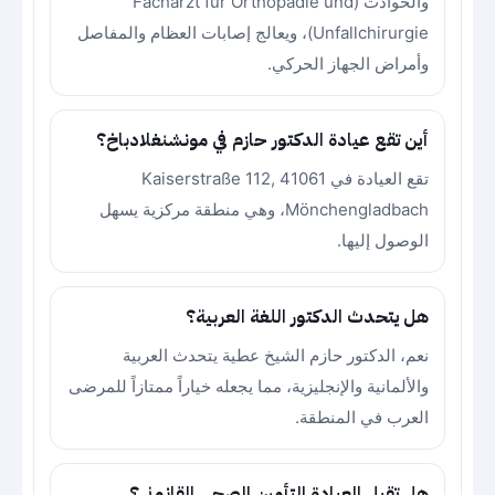
والحوادث (Facharzt für Orthopädie und
Unfallchirurgie)، ويعالج إصابات العظام والمفاصل
وأمراض الجهاز الحركي.
أين تقع عيادة الدكتور حازم في مونشنغلادباخ؟
تقع العيادة في Kaiserstraße 112, 41061
Mönchengladbach، وهي منطقة مركزية يسهل
الوصول إليها.
هل يتحدث الدكتور اللغة العربية؟
نعم، الدكتور حازم الشيخ عطية يتحدث العربية
والألمانية والإنجليزية، مما يجعله خياراً ممتازاً للمرضى
العرب في المنطقة.
هل تقبل العيادة التأمين الصحي القانوني؟