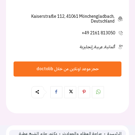
Kaiserstraße 112, 41061 Mönchengladbach,
Deutschland
+49 2161 813050
ألمانية, عربية, إنجليزية
حجز موعد اونلاين من خلال doctolib
الرئيسية
جراحة العظام والحوادث
دكتور حازم الشيخ عطية