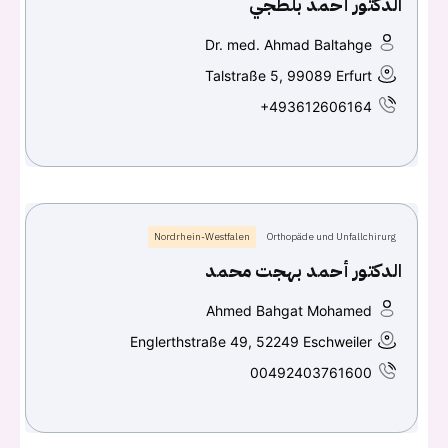
الدكتور أحمد بلطجي
Continue with
Facebook
Dr. med. Ahmad Baltahge
Continue with
Google
Talstraße 5, 99089 Erfurt
+493612606164
Nordrhein-Westfalen
Orthopäde und Unfallchirurg
الدكتور أحمد بهجت محمد
Ahmed Bahgat Mohamed
Englerthstraße 49, 52249 Eschweiler
00492403761600