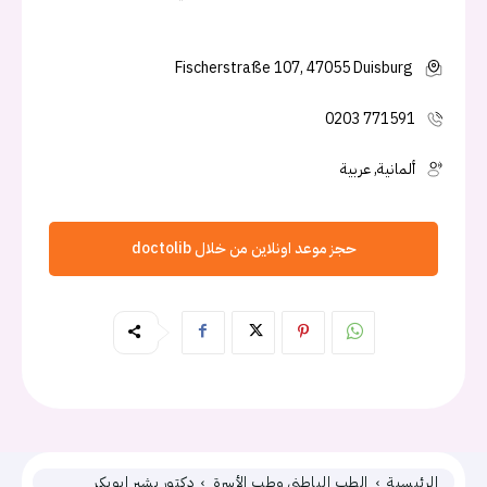
Fischerstraße 107, 47055 Duisburg
0203 771591
ألمانية, عربية
حجز موعد اونلاين من خلال doctolib
الرئيسية
الطب الباطني وطب الأسرة
دكتور بشير ابوبكر