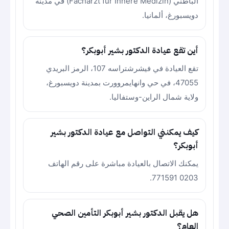
الباطني (Facharzt für Innere Medizin) في مدينة
دويسبورغ، ألمانيا.
أين تقع عيادة الدكتور بشير أبوبكر؟
تقع العيادة في فيشرشتراسه 107، الرمز البريدي
47055، في حي وانهايمروورت بمدينة دويسبورغ،
ولاية شمال الراين-وستفاليا.
كيف يمكنني التواصل مع عيادة الدكتور بشير
أبوبكر؟
يمكنك الاتصال بالعيادة مباشرة على رقم الهاتف
0203 771591.
هل يقبل الدكتور بشير أبوبكر التأمين الصحي
العام؟