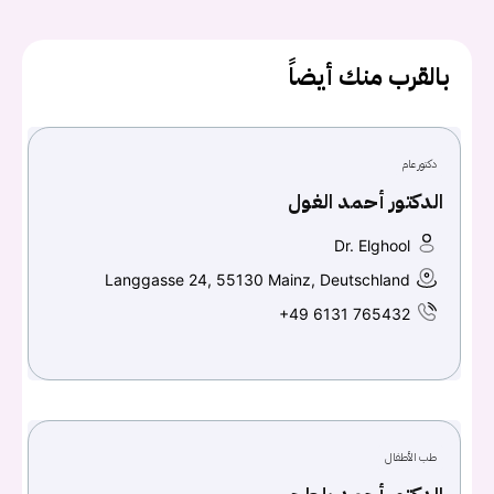
يجب عليك تسجيل الدخول حتى يمكنك طرح سؤال.
بالقرب منك أيضاً
تسجيل الدخول
دكتور عام
اسم المستخدم أو البريد الالكتروني
الدكتور أحمد الغول
Dr. Elghool
كلمه السر
هل نسيت كلمة السر؟
Langgasse 24, 55130 Mainz, Deutschland
+49 6131 765432
تسجيل الدخول
Don't have an account?
سجل
طب الأطفال