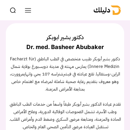
دليلك
دكتور بشير ابوبكر
Dr. med. Basheer Abubaker
دكتور بشير أبوبكر طبيب متخصص في الطب الباطني (Facharzt für
Innere Medizin) يمارس مهنته في مدينة دويسبورغ بولاية شمال
الراين-وستفاليا. تقع عيادته في فيشرشتراسه 107 بحي وانهايمروورت،
وهو معروف بتقديم رعاية صحية شاملة لمرضاه مع اهتمام خاص
بمتابعة الأمراض المزمنة.
تقدم عيادة الدكتور بشير أبوبكر طيفاً واسعاً من خدمات الطب الباطني
وطب الأسرة، تشمل الفحوصات الوقائية الدورية، وعلاج الأمراض
الحادة والمزمنة، ومتابعة مرضى السكري وضغط الدم وأمراض القلب.
تستقبل العيادة مرضى التأمين الصحي العام والخاص.