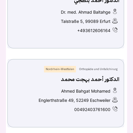
الدكتور أحمد بلطجي
Continue with
Facebook
Dr. med. Ahmad Baltahge
Continue with
Google
Talstraße 5, 99089 Erfurt
+493612606164
Nordrhein-Westfalen
Orthopäde und Unfallchirurg
الدكتور أحمد بهجت محمد
Ahmed Bahgat Mohamed
Englerthstraße 49, 52249 Eschweiler
00492403761600