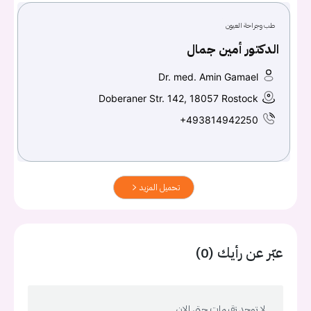
طب وجراحة العيون
الدكتور أمين جمال
Dr. med. Amin Gamael
Doberaner Str. 142, 18057 Rostock
+493814942250
تحميل المزيد
عبّر عن رأيك (0)
لا توجد تقيمات حتى الان