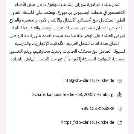
تتميز عيادة الدكتورة سوزان الشايب بالوقوع داخل مبنى الأطباء
التخصصي في منطقة ايمسبوتل بهامبورغ، وتعتمد على فلسفة التعاون
الطبي المتكامل مع أخصائيي الأطفال والأنف والأذن والحنجرة والعلاج
الطبيعي لضمان تشخيص مسببات عيوب الإبصار والفك بدقة تامة.
تحرص العيادة على توفير بيئة علاجية مريحة تعتمد على إتاحة التواصل
الفعال بعدة لغات تشمل العربية، الألمانية، الإنجليزية، والفارسية
لسهولة التعامل مع مختلف الجاليات وتبديد مخاوفهم، ويتم التنسيق
وجدولة المواعيد المسبقة إلكترونياً أو عبر خط الاتصال الهاتفي للعيادة.
info@kfo-christuskirche.de
Schäferkampsallee 56–58, 20357 Hamburg
+49 40 43184888
https://kfo-christuskirche.de