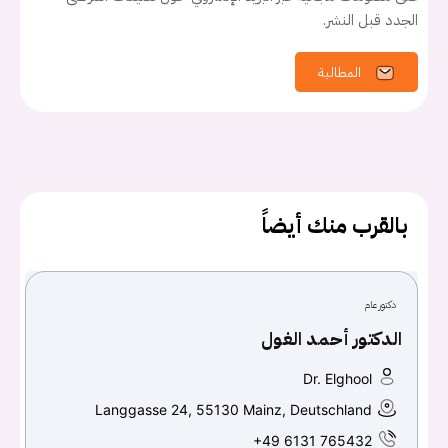
اسم المستخدم أو البريد الالكتروني
الجدد قبل النشر.
المطالبة
كلمه السر
هل نسيت كلمة السر؟
تسجيل الدخول
بالقرب منك أيضاً
Don't have an account?
سجل
دكتور عام
Continue with
Facebook
الدكتور أحمد الغول
Continue with
Google
Dr. Elghool
Langgasse 24, 55130 Mainz, Deutschland
+49 6131 765432