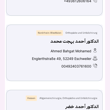
+493612606164
تسجيل الدخول
Don't have an account?
سجل
Nordrhein-Westfalen
Orthopäde und Unfallchirurg
الدكتور أحمد بهجت محمد
Continue with
Facebook
Ahmed Bahgat Mohamed
Englerthstraße 49, 52249 Eschweiler
Continue with
Google
00492403761600
Hessen
Allgemeinchirurgie, Orthopädie und Unfallchirurgie
الدكتور أحمد خضر