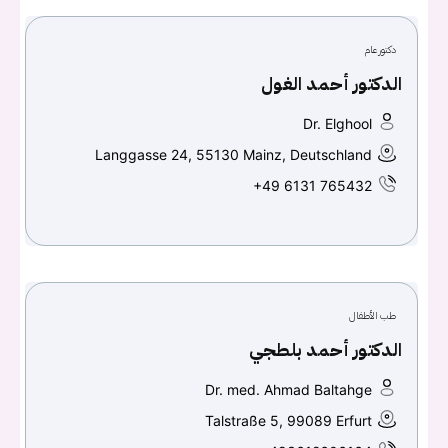
دكتور عام
الدكتور أحمد الغول
Dr. Elghool
Langgasse 24, 55130 Mainz, Deutschland
+49 6131 765432
يجب عليك تسجيل الدخول حتى يمكنك طرح سؤال.
تسجيل الدخول
طب الأطفال
اسم المستخدم أو البريد الالكتروني
الدكتور أحمد بلطجي
Dr. med. Ahmad Baltahge
كلمه السر
هل نسيت كلمة السر؟
Talstraße 5, 99089 Erfurt