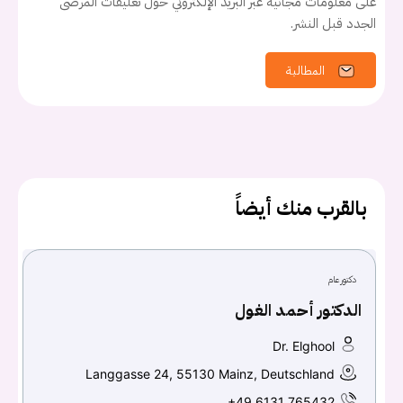
على معلومات مجانية عبر البريد الإلكتروني حول تعليقات المرضى
الجدد قبل النشر.
المطالبة
يجب عليك تسجيل الدخول حتى يمكنك طرح سؤال.
تسجيل الدخول
بالقرب منك أيضاً
اسم المستخدم أو البريد الالكتروني
دكتور عام
كلمه السر
هل نسيت كلمة السر؟
الدكتور أحمد الغول
Dr. Elghool
Langgasse 24, 55130 Mainz, Deutschland
تسجيل الدخول
+49 6131 765432