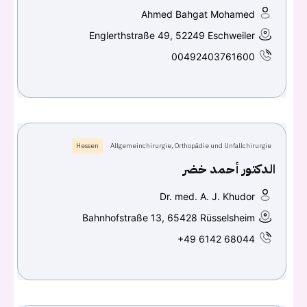
Ahmed Bahgat Mohamed
Englerthstraße 49, 52249 Eschweiler
00492403761600
Hessen
Allgemeinchirurgie, Orthopädie und Unfallchirurgie
الدكتور أحمد خضر
Dr. med. A. J. Khudor
Bahnhofstraße 13, 65428 Rüsselsheim
+49 6142 68044