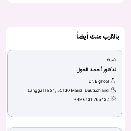
يجب عليك تسجيل الدخول حتى يمكنك طرح سؤال.
بالقرب منك أيضاً
تسجيل الدخول
اسم المستخدم أو البريد الالكتروني
دكتور عام
الدكتور أحمد الغول
كلمه السر
هل نسيت كلمة السر؟
Dr. Elghool
Langgasse 24, 55130 Mainz, Deutschland
+49 6131 765432
تسجيل الدخول
Don't have an account?
سجل