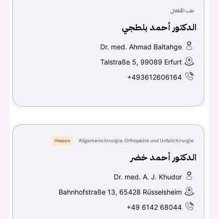
طب الأطفال
Continue with
Facebook
الدكتور أحمد بلطجي
Continue with
Google
Dr. med. Ahmad Baltahge
Talstraße 5, 99089 Erfurt
+493612606164
Hessen
Allgemeinchirurgie, Orthopädie und Unfallchirurgie
الدكتور أحمد خضر
Dr. med. A. J. Khudor
Bahnhofstraße 13, 65428 Rüsselsheim
+49 6142 68044