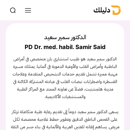
دليلك
الدكتور سمير سعيد
PD Dr. med. habil. Samir Said
الدكتور سمير سعيد هو طبيب استشاري بارز متخصص في أمراض
الباطنية وأمراض القلب والأوعية الدموية في ألمانيا. يمتلك مسيرة
مهنية مميزة تشمل تقديم خدمات التشخيص المتقدمة وعلاجات
القسطرة واضطرابات نبضات القلب في عيادته المشتركة الكائنة في
مدينة هلمشتيت، فضلاً عن تعاونه الممتد مع المراكز الطبية
والمستشفيات الأكاديمية.
يسعى الدكتور سمير سعيد دوماً إلى تقديم رعاية طبية متكاملة ترتكز
على الفحص الباطني الدقيق وتطوير خطط علاجية مخصصة لكل
مريض. يساهم إتقانه للغتين العربية والألمانية في بناء جسر من الثقة