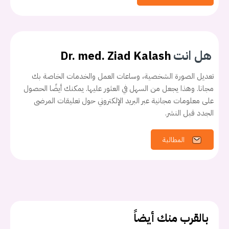
هل انت
Dr. med. Ziad Kalash
تعديل الصورة الشخصية، وساعات العمل والخدمات الخاصة بك
مجانا. وهذا يجعل من السهل في العثور عليها. يمكنك أيضًا الحصول
على معلومات مجانية عبر البريد الإلكتروني حول تعليقات المرضى
الجدد قبل النشر.
يجب عليك تسجيل الدخول حتى يمكنك طرح سؤال.
المطالبة
تسجيل الدخول
اسم المستخدم أو البريد الالكتروني
بالقرب منك أيضاً
كلمه السر
هل نسيت كلمة السر؟