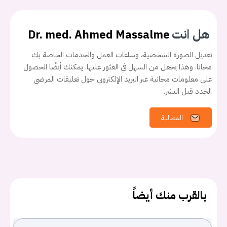
هل انت
Dr. med. Ahmed Massalme
تعديل الصورة الشخصية، وساعات العمل والخدمات الخاصة بك
مجانا. وهذا يجعل من السهل في العثور عليها. يمكنك أيضًا الحصول
على معلومات مجانية عبر البريد الإلكتروني حول تعليقات المرضى
الجدد قبل النشر.
يجب عليك تسجيل الدخول حتى يمكنك طرح سؤال.
المطالبة
تسجيل الدخول
اسم المستخدم أو البريد الالكتروني
بالقرب منك أيضاً
كلمه السر
هل نسيت كلمة السر؟