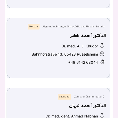
Hessen
Allgemeinchirurgie, Orthopädie und Unfallchirurgie
الدكتور أحمد خضر
Dr. med. A. J. Khudor
Bahnhofstraße 13, 65428 Rüsselsheim
+49 6142 68044
Saarland
Zahnarzt (Zahnmedizin)
الدكتور أحمد نبهان
Dr. med. dent. Ahmad Nabhan