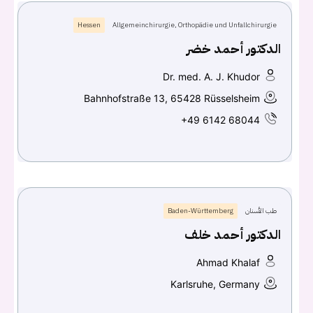
Hessen
Allgemeinchirurgie, Orthopädie und Unfallchirurgie
Continue with
Facebook
الدكتور أحمد خضر
Continue with
Google
Dr. med. A. J. Khudor
Bahnhofstraße 13, 65428 Rüsselsheim
+49 6142 68044
طب الأسنان
Baden-Württemberg
الدكتور أحمد خلف
Ahmad Khalaf
Karlsruhe, Germany