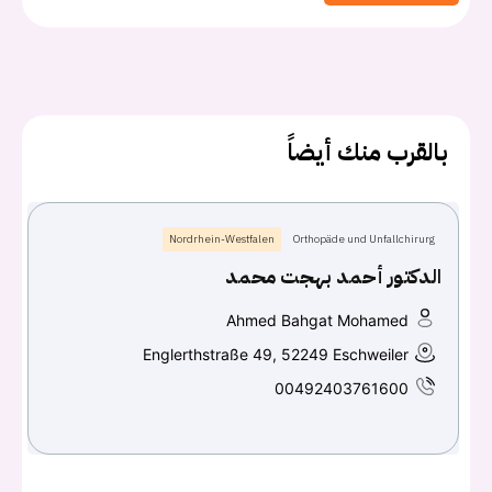
يجب عليك تسجيل الدخول حتى يمكنك طرح سؤال.
بالقرب منك أيضاً
تسجيل الدخول
اسم المستخدم أو البريد الالكتروني
Nordrhein-Westfalen
Orthopäde und Unfallchirurg
الدكتور أحمد بهجت محمد
كلمه السر
هل نسيت كلمة السر؟
Ahmed Bahgat Mohamed
Englerthstraße 49, 52249 Eschweiler
00492403761600
تسجيل الدخول
Don't have an account?
سجل