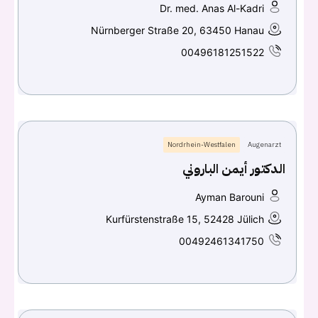
Dr. med. Anas Al-Kadri
Nürnberger Straße 20, 63450 Hanau
00496181251522
Nordrhein-Westfalen
Augenarzt
الدكتور أيمن الباروني
Ayman Barouni
Kurfürstenstraße 15, 52428 Jülich
00492461341750