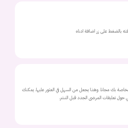
ت
اسم المستخدم
افته بالضغط على زر اضافة ادناه
ة السر؟
تسجيل الدخول
Don't have an account?
سجل
اصة بك مجانا. وهذا يجعل من السهل في العثور عليها. يمكنك
ني حول تعليقات المرضى الجدد قبل النشر.
Continue with
Facebook
Continue with
Google