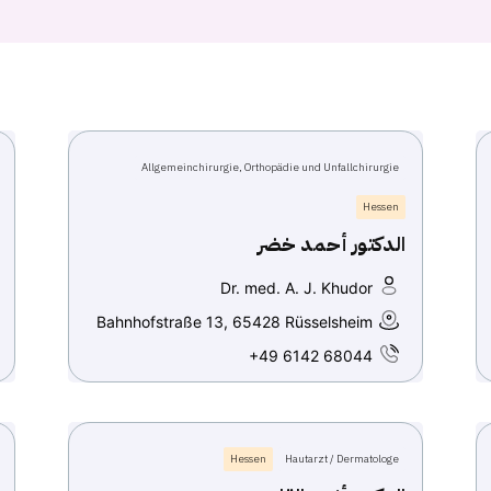
Allgemeinchirurgie, Orthopädie und Unfallchirurgie
Hessen
الدكتور أحمد خضر
Dr. med. A. J. Khudor
Bahnhofstraße 13, 65428 Rüsselsheim
+49 6142 68044
Hessen
Hautarzt / Dermatologe