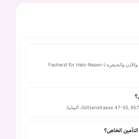
الدكتور عيسى جاويش هو أخصائي طب الأنف والأذن والحنجرة (Facharzt für Hals-Nasen-
؟
لتأمين الخاص؟