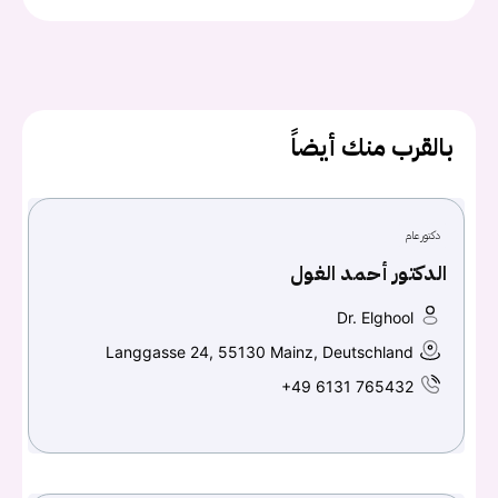
بالقرب منك أيضاً
دكتور عام
الدكتور أحمد الغول
Dr. Elghool
يجب عليك تسجيل الدخول حتى يمكنك طرح سؤال.
Langgasse 24, 55130 Mainz, Deutschland
+49 6131 765432
تسجيل الدخول
اسم المستخدم أو البريد الالكتروني