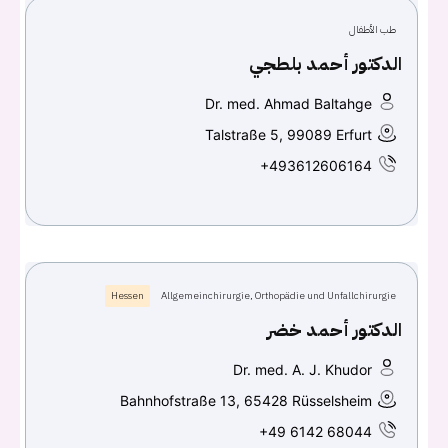
طب الأطفال
كلمه السر
هل نسيت كلمة السر؟
الدكتور أحمد بلطجي
Dr. med. Ahmad Baltahge
Talstraße 5, 99089 Erfurt
تسجيل الدخول
+493612606164
Don't have an account?
سجل
Continue with
Facebook
Hessen
Allgemeinchirurgie, Orthopädie und Unfallchirurgie
Continue with
Google
الدكتور أحمد خضر
Dr. med. A. J. Khudor
Bahnhofstraße 13, 65428 Rüsselsheim
+49 6142 68044