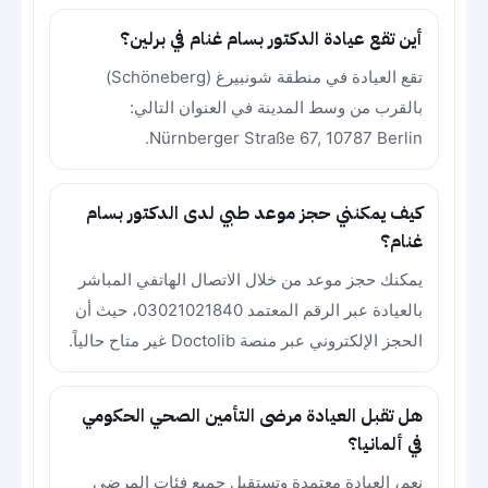
أين تقع عيادة الدكتور بسام غنام في برلين؟
تقع العيادة في منطقة شونبيرغ (Schöneberg)
بالقرب من وسط المدينة في العنوان التالي:
Nürnberger Straße 67, 10787 Berlin.
كيف يمكنني حجز موعد طبي لدى الدكتور بسام
غنام؟
يمكنك حجز موعد من خلال الاتصال الهاتفي المباشر
بالعيادة عبر الرقم المعتمد 03021021840، حيث أن
الحجز الإلكتروني عبر منصة Doctolib غير متاح حالياً.
هل تقبل العيادة مرضى التأمين الصحي الحكومي
في ألمانيا؟
نعم، العيادة معتمدة وتستقبل جميع فئات المرضى