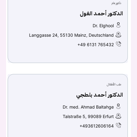
دكتور عام
الدكتور أحمد الغول
تسجيل الدخول
Dr. Elghool
Don't have an account?
سجل
Langgasse 24, 55130 Mainz, Deutschland
+49 6131 765432
Continue with
Facebook
Continue with
Google
طب الأطفال
الدكتور أحمد بلطجي
Dr. med. Ahmad Baltahge
Talstraße 5, 99089 Erfurt
+493612606164