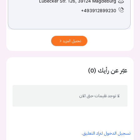
Lübecker Str. 126, 39124 Magdeburg
+493912899230
تحميل المزيد
عبّر عن رأيك (0)
لا توجد تقيمات حتى الان
تسجيل الدخول لترك التعليق.