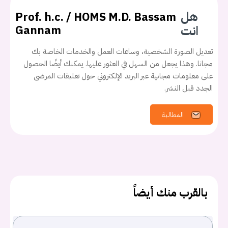
هل
Prof. h.c. / HOMS M.D. Bassam
انت
Gannam
تعديل الصورة الشخصية، وساعات العمل والخدمات الخاصة بك
مجانا. وهذا يجعل من السهل في العثور عليها. يمكنك أيضًا الحصول
على معلومات مجانية عبر البريد الإلكتروني حول تعليقات المرضى
الجدد قبل النشر.
يجب عليك تسجيل الدخول حتى يمكنك طرح سؤال.
المطالبة
تسجيل الدخول
اسم المستخدم أو البريد الالكتروني
بالقرب منك أيضاً
كلمه السر
هل نسيت كلمة السر؟