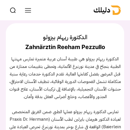
دليلك
الدكتورة ريهام بيزولو
Zahnärztin Reeham Pezzullo
الدكتورة ريهام بيزولو هي طبيبة أسنان عربية متميزة تمارس مهنتها
الطبية بنجاح في مدينة نورنبرغ الألمانية، وتحظى بتقييمات ممتازة من
قبل المرضى بفضل كفاءتها العالية. تقدم الدكتورة خدمات رعاية سنية
متكاملة تشمل الفحوصات الدورية الوقائية، تنظيف الأسنان الاحترافي،
حشوات الأسنان التجميلية، بالإضافة إلى تركيبات الأسنان، علاج قنوات
الجذور والأعصاب، وخلع أضراس العقل بدقة وأمان.
تمارس الدكتورة ريهام بيزولو عملها الطبي ضمن الفريق المتخصص
لعيادة الدكتور هيرمان بايرلين لطب الأسنان (Praxis Dr. Hermann
Baierlein) الواقعة في شارع بوخر بمدينة نورنبرغ. تحرص العيادة على