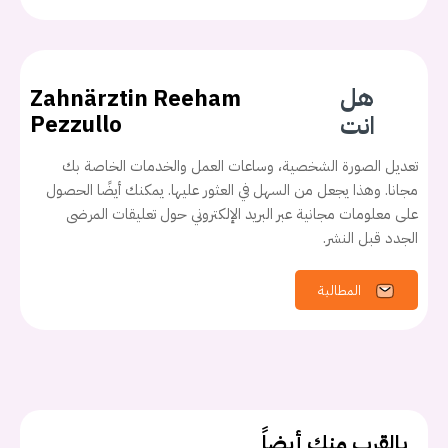
هل
Zahnärztin Reeham
انت
Pezzullo
تعديل الصورة الشخصية، وساعات العمل والخدمات الخاصة بك
مجانا. وهذا يجعل من السهل في العثور عليها. يمكنك أيضًا الحصول
على معلومات مجانية عبر البريد الإلكتروني حول تعليقات المرضى
الجدد قبل النشر.
يجب عليك تسجيل الدخول حتى يمكنك طرح سؤال.
المطالبة
تسجيل الدخول
اسم المستخدم أو البريد الالكتروني
كلمه السر
هل نسيت كلمة السر؟
بالقرب منك أيضاً