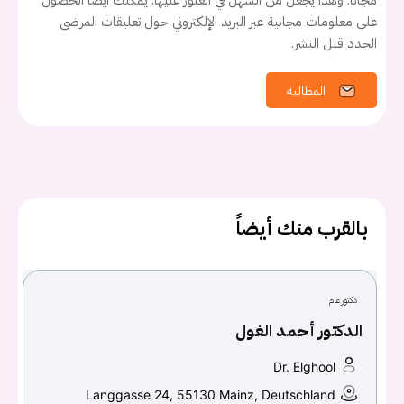
مجانا. وهذا يجعل من السهل في العثور عليها. يمكنك أيضًا الحصول
على معلومات مجانية عبر البريد الإلكتروني حول تعليقات المرضى
الجدد قبل النشر.
المطالبة
يجب عليك تسجيل الدخول حتى يمكنك طرح سؤال.
تسجيل الدخول
بالقرب منك أيضاً
اسم المستخدم أو البريد الالكتروني
كلمه السر
دكتور عام
هل نسيت كلمة السر؟
الدكتور أحمد الغول
Dr. Elghool
Langgasse 24, 55130 Mainz, Deutschland
تسجيل الدخول