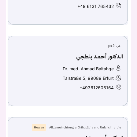
+49 6131 765432
Don't have an account?
سجل
Continue with
Facebook
طب الأطفال
Continue with
Google
الدكتور أحمد بلطجي
Dr. med. Ahmad Baltahge
Talstraße 5, 99089 Erfurt
+493612606164
Hessen
Allgemeinchirurgie, Orthopädie und Unfallchirurgie