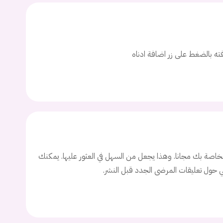
ت
اسم المستخدم
افته بالضغط على زر اضافة ادناه
ة السر؟
تسجيل الدخول
Don't have an account?
سجل
اصة بك مجانا. وهذا يجعل من السهل في العثور عليها. يمكنك
ني حول تعليقات المرضى الجدد قبل النشر.
Continue with
Facebook
Continue with
Google