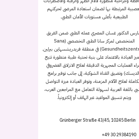
ظه وجراحية متطورة لآلام الظهر والرقبة والاضطرابات
عصبية المرتبطة بها لضمان استعادة المرضى لحركتهم
الطبيعية بأعلى مستويات الأمان الطبي.
ارس الدكتور غسان المصري عمله الطبي ضمن الفريق
المتخصص لمركز سانا الطبي التخصصي (Sana
Gesundheitszentrum) في منطقة فريدريشسهاين ببرلين.
ميز العيادة بالاعتماد على بنية تحتية طبية متطورة تتيح
راء العمليات المجهرية الدقيقة لعلاج الانزلاق الغضروفي
لديسك) وتضيق القناة الشوكية، إلى جانب توفير برامج
املة لعلاج الآلام المزمنة، وتوفر العيادة ميزة التواصل
بي باللغة العربية لسهولة التعامل مع المراجعين العرب،
ويتم تنسيق المواعيد عبر الهاتف أو إلكترونياً.
Grünberger Straße 43/45, 10245 Berlin
+49 30 29384190