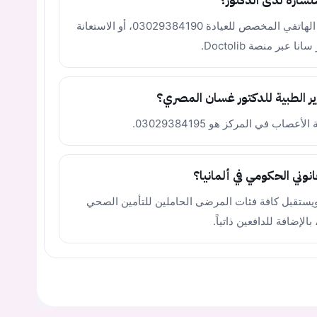
شارة لدى الدكتور؟
يمكنك حجز موعدك مباشرة عبر خط الاتصال الهاتفي المخصص للعيادة 03029384190، أو الاستعانة
عبر منصة Doctolib.
ير الطبية للدكتور غسان المصري؟
في المركز هو 03029384195.
نوني الحكومي في ألمانيا؟
الطبي التخصصي (MVZ) معتمد ويستقبل كافة فئات المرضى الحاملين للتأمين الصحي
يجب عليك تسجيل الدخول حتى يمكنك طرح سؤال.