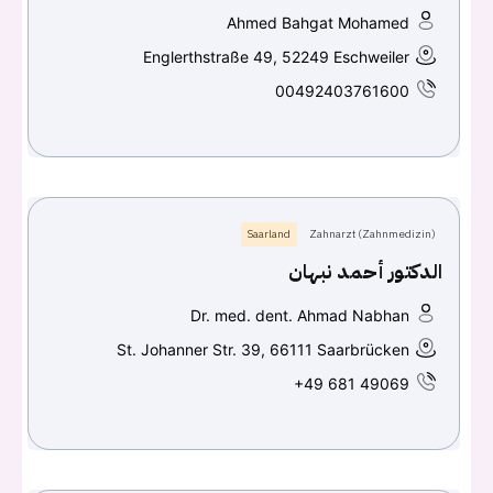
تسجيل الدخول
Ahmed Bahgat Mohamed
Englerthstraße 49, 52249 Eschweiler
اسم المستخدم أو البريد الالكتروني
00492403761600
كلمه السر
هل نسيت كلمة السر؟
Saarland
Zahnarzt (Zahnmedizin)
الدكتور أحمد نبهان
تسجيل الدخول
Dr. med. dent. Ahmad Nabhan
Don't have an account?
سجل
St. Johanner Str. 39, 66111 Saarbrücken
+49 681 49069
Continue with
Facebook
Continue with
Google