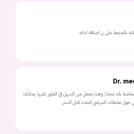
ت
اسم المستخدم
افته بالضغط على زر اضافة ادناه
ة السر؟
تسجيل الدخول
Dr. me
Don't have an account?
سجل
اصة بك مجانا. وهذا يجعل من السهل في العثور عليها. يمكنك
ني حول تعليقات المرضى الجدد قبل النشر.
Continue with
Facebook
Continue with
Google