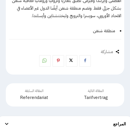
العظمى وأيرلندا وقبرص. تطبق بلغاريا وكرواتيا ورومانيا اتفاقية شنغن
بشكل جزئي فقط. وتضم منطقة شنغن أيضًا الدول غير الأعضاء في
الاتحاد الأوروبي، سويسرا والنرويج وليختنشتاين وأيسلندا.
منطقة شنغن
مشاركة
المقالة التالية
المقالة السابقة
Referendariat
Tarifvertrag
المراجع