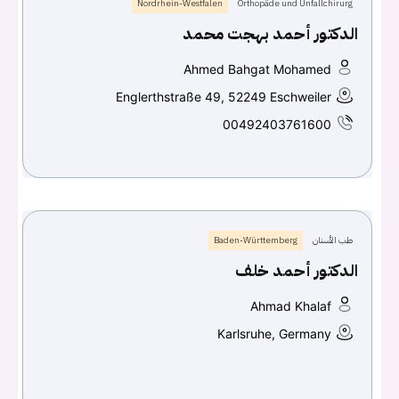
Nordrhein-Westfalen
Orthopäde und Unfallchirurg
الدكتور أحمد بهجت محمد
تسجيل الدخول
Ahmed Bahgat Mohamed
اسم المستخدم أو البريد الالكتروني
Englerthstraße 49, 52249 Eschweiler
00492403761600
كلمه السر
هل نسيت كلمة السر؟
طب الأسنان
Baden-Württemberg
تسجيل الدخول
الدكتور أحمد خلف
Don't have an account?
سجل
Ahmad Khalaf
Karlsruhe, Germany
Continue with
Facebook
Continue with
Google