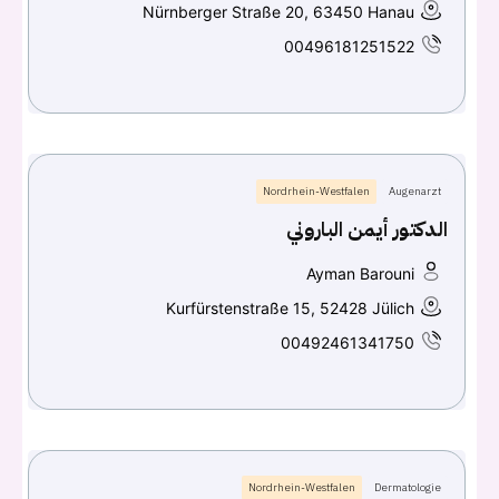
Nürnberger Straße 20, 63450 Hanau
00496181251522
Nordrhein-Westfalen
Augenarzt
الدكتور أيمن الباروني
Ayman Barouni
Kurfürstenstraße 15, 52428 Jülich
00492461341750
Nordrhein-Westfalen
Dermatologie