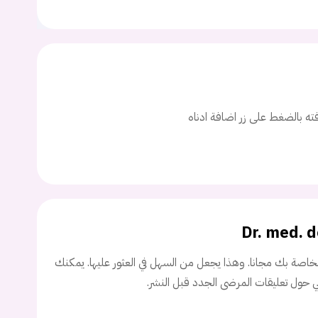
ت
اسم المستخدم
افته بالضغط على زر اضافة ادناه
ة السر؟
تسجيل الدخول
Dr. med. 
Don't have an account?
سجل
اصة بك مجانا. وهذا يجعل من السهل في العثور عليها. يمكنك
ني حول تعليقات المرضى الجدد قبل النشر.
Continue with
Facebook