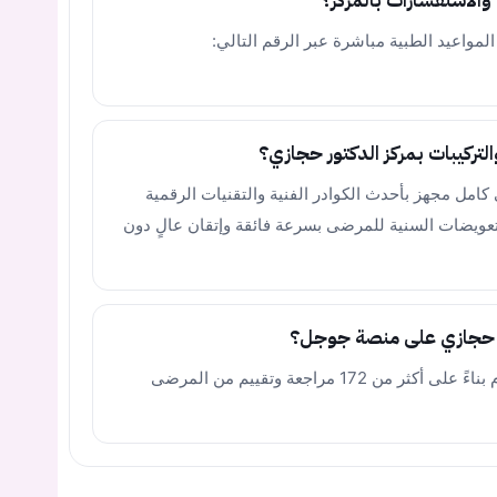
والاستفسارات بالمركز؟
مواعيد الطبية مباشرة عبر الرقم التالي:
لتركيبات بمركز الدكتور حجازي؟
كامل مجهز بأحدث الكوادر الفنية والتقنيات الرقمية
لتعويضات السنية للمرضى بسرعة فائقة وإتقان عالٍ دون
حمد حجازي على منصة جوجل؟
يحظى المركز بتقييم يبلغ 3.5 من أصل 5 نجوم بناءً على أكثر من 172 مراجعة وتقييم من المرضى
يجب عليك تسجيل الدخول حتى يمكنك طرح سؤال.