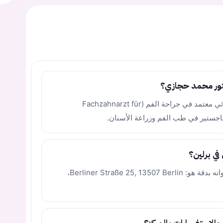
تور محمد حجازي؟
الدكتور محمد حجازي هو طبيب أسنان وأخصائي معتمد في جراحة الفم (Fachzahnarzt für
في برلين؟
يقع المركز في حي تيغيل (Tegel) ببرلين وعنوانه بدقة هو: Berliner Straße 25, 13507 Berlin،