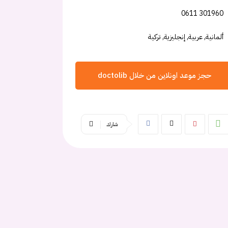
0611 301960
ألمانية, عربية, إنجليزية, تركية
حجز موعد اونلاين من خلال doctolib
شارك