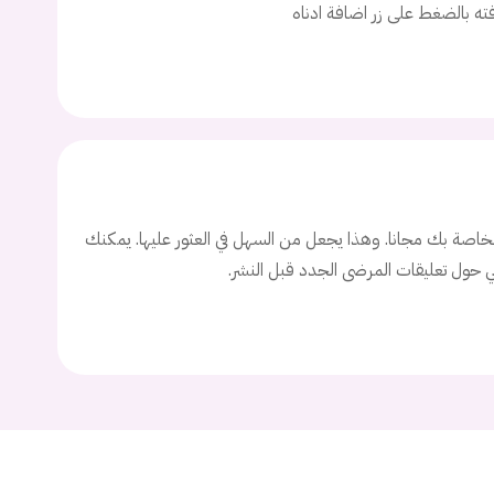
افته بالضغط على زر اضافة ادناه
اسم المستخدم
ة السر؟
تسجيل الدخول
اصة بك مجانا. وهذا يجعل من السهل في العثور عليها. يمكنك
ني حول تعليقات المرضى الجدد قبل النشر.
Don't have an account?
سجل
Continue with
Facebook
Continue with
Google