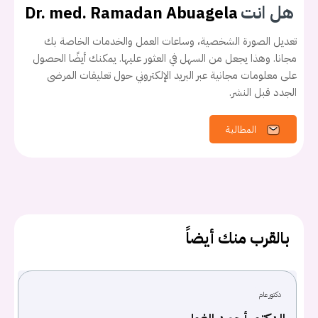
هل انت
Dr. med. Ramadan Abuagela
تعديل الصورة الشخصية، وساعات العمل والخدمات الخاصة بك
مجانا. وهذا يجعل من السهل في العثور عليها. يمكنك أيضًا الحصول
على معلومات مجانية عبر البريد الإلكتروني حول تعليقات المرضى
الجدد قبل النشر.
المطالبة
يجب عليك تسجيل الدخول حتى يمكنك طرح سؤال.
تسجيل الدخول
اسم المستخدم أو البريد الالكتروني
بالقرب منك أيضاً
كلمه السر
هل نسيت كلمة السر؟
دكتور عام