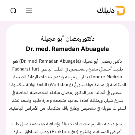
دليلك
دكتور رمضان أبو عجيلة
Dr. med. Ramadan Abuagela
دكتور رمضان أبو عجيلة (Dr. med. Ramadan Abuagela) هو
طبيب أخصائي متميز ومتخصص في الطب الباطني (Facharzt für
Innere Medizin) يمارس مهنته ويقدم خدمات الرعاية الصحية
المتكاملة في مدينة فولفسبورغ (Wolfsburg) التابعة لولاية سكسونيا
السفلى في ألمانيا. يدير الدكتور رمضان عيادته التخصصية الخاصة في
شارع شيلر، ويمتلك كفاءة عيادية متقدمة وخبرة طبية واسعة تمتد
لسنوات طويلة في تشخيص وعلاج باقة متكاملة من الأمراض الباطنية.
تتميز عيادته بتقديم تخصصات دقيقة وإضافية معتمدة تشمل طب
أمراض المستقيم والشرج (Proktologie) وطب المناطق الحارة