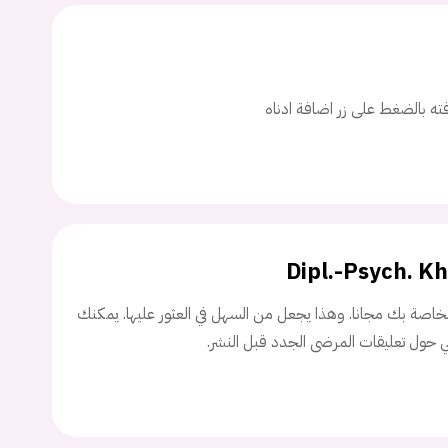
ت
اسم المستخدم
افته بالضغط على زر اضافة ادناه
ة السر؟
تسجيل الدخول
Dipl.-Psych. K
Don't have an account?
سجل
اصة بك مجانا. وهذا يجعل من السهل في العثور عليها. يمكنك
ني حول تعليقات المرضى الجدد قبل النشر.
Continue with
Facebook
Continue with
Google