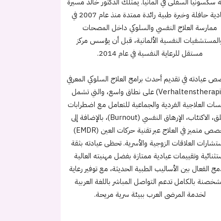
ة سكسونيا السفلى في ألمانيا. يمتلك الدكتور خالد مسيرة
عيادية حافلة وخبرة طبية رائدة ممتدة منذ عام 2007 في
ممارسة العلاج النفسي والسلوكي داخل المصحات
المستشفيات النفسية الألمانية، قبل أن يؤسس مركز
مستقل للرعاية النفسية في عام 2014.
ص عيادته في تقديم أحدث برامج العلاج السلوكي المعرفي
(Verhaltenstherapie) على نطاق واسع، والتي تشمل
سات العلاجية الفردية والجماعية للتعامل مع اضطرابات
القلق، الاكتئاب، الإرهاق النفسي (Burnout)، بالإضافة إلى
تخصص متميز في العلاج عبر تقنية حركات العين (EMDR)
تشارات العلاقات الزوجية والأسرية. تحظى عيادته بثقة
تثنائية وتقييمات عيادية ممتازة بفضل مهنيته العالية
مج الفعال بين الأساليب الطبية الحديثة، مع توفير رعاية
خصنة بالكامل تدعم التواصل المباشر باللغة العربية
لخدمة المرضى العرب ببيئة سرية مريحة.