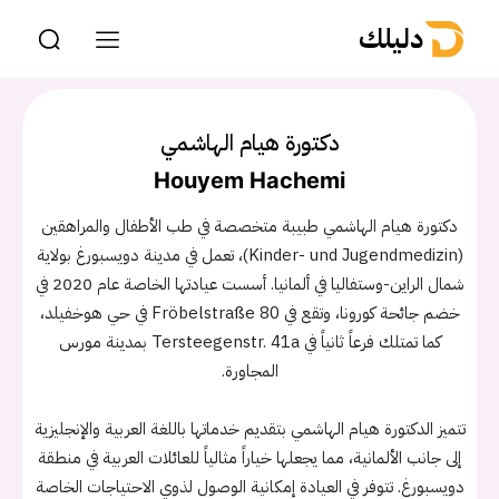
دليلك
دكتورة هيام الهاشمي
Houyem Hachemi
دكتورة هيام الهاشمي طبيبة متخصصة في طب الأطفال والمراهقين
(Kinder- und Jugendmedizin)، تعمل في مدينة دويسبورغ بولاية
شمال الراين-وستفاليا في ألمانيا. أسست عيادتها الخاصة عام 2020 في
خضم جائحة كورونا، وتقع في Fröbelstraße 80 في حي هوخفيلد،
كما تمتلك فرعاً ثانياً في Tersteegenstr. 41a بمدينة مورس
المجاورة.
تتميز الدكتورة هيام الهاشمي بتقديم خدماتها باللغة العربية والإنجليزية
إلى جانب الألمانية، مما يجعلها خياراً مثالياً للعائلات العربية في منطقة
دويسبورغ. تتوفر في العيادة إمكانية الوصول لذوي الاحتياجات الخاصة