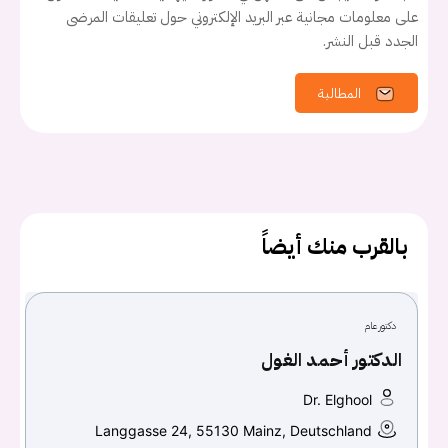
على معلومات مجانية عبر البريد الإلكتروني حول تعليقات المرضى
الجدد قبل النشر.
المطالبة
يجب عليك تسجيل الدخول حتى يمكنك طرح سؤال.
تسجيل الدخول
بالقرب منك أيضاً
اسم المستخدم أو البريد الالكتروني
دكتور عام
كلمه السر
هل نسيت كلمة السر؟
الدكتور أحمد الغول
Dr. Elghool
Langgasse 24, 55130 Mainz, Deutschland
تسجيل الدخول