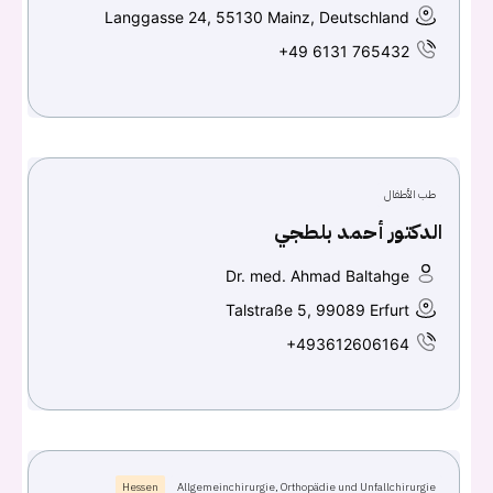
تسجيل الدخول
Langgasse 24, 55130 Mainz, Deutschland
+49 6131 765432
Don't have an account?
سجل
Continue with
Facebook
Continue with
Google
طب الأطفال
الدكتور أحمد بلطجي
Dr. med. Ahmad Baltahge
Talstraße 5, 99089 Erfurt
+493612606164
Hessen
Allgemeinchirurgie, Orthopädie und Unfallchirurgie