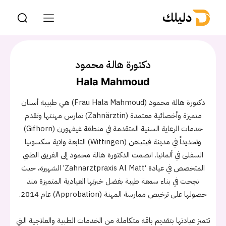
دليلك
دكتورة هالة محمود
Hala Mahmoud
دكتورة هالة محمود (Frau Hala Mahmoud) هي طبيبة أسنان
متميزة وأخصائية معتمدة (Zahnärztin) تمارس مهنتها وتقدم
خدمات الرعاية السنية المتقدمة في منطقة غيفهورن (Gifhorn)
وتحديداً في مدينة فيتينغن (Wittingen) التابعة ولاية سكسونيا
السفلى في ألمانيا. انضمت الدكتورة هالة محمود إلى الفريق الطبي
المتخصص في عيادة ‘Zahnarztpraxis Al Matt’ الشهيرة، حيث
نجحت في بناء سمعة طيبة بفضل خبرتها العيادية المتميزة منذ
حصولها على ترخيص ممارسة المهنة (Approbation) عام 2014.
تتميز عيادتها بتقديم باقة متكاملة من الخدمات الطبية والعلاجية التي