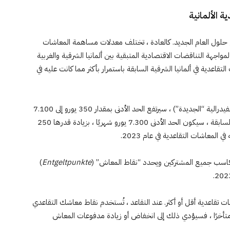
 الألمانية
ع حلول العام الجديد. كالعادة ، تختلف معدلات مساهمة المعاشات
مواجهة التناقضات الاقتصادية المتبقية بين ألمانيا الشرقية والغربية
لتقاعدية في ألمانيا الشرقية السابقة باستمرار بأكثر مما كانت عليه في
في الولايات عبر ألمانيا الشرقية السابقة (ما يسمى بالولايات الفيدرالية “الجديدة”) ، سيرتفع الحد الأدنى بمقدار 350 يورو إلى 7.100
يورو شهريًا. في الولايات الفيدرالية “القديمة” لألمانيا الغربية السابقة ، سيكون الحد الأدنى 7.300 يورو شهريًا ، بزيادة قدرها 250
لمعاشات التقاعدية في عام 2023.
​مكاسب جميع المشتركين ويحدد “نقاط المعاش” (
Entgeltpunkte
)
 تقاعدية أقل أو أكثر. عند التقاعد ، تُستخدم نقاط معاشك التقاعدي
 متأخرًا ، فسيؤدي ذلك إلى انخفاض أو زيادة مدفوعات المعاش