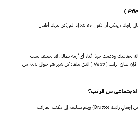
)
Pfl
د البطالة لخدمتك ودعمك جيدًا أثناء أي أزمة بطالة. قد تختلف نسب
فإن صافي الراتب (
Netto
) الذي تتلقاه كل شهر هو حوالي 60٪ من
الاجتماعي من الراتب؟
لا تتلقى سوى صافي راتبك شهريًا ؛ يتم خصم المبلغ تلقائيًا من إجمالي راتبك (Brutto) ويتم تسليمه إلى مكتب الضرائب