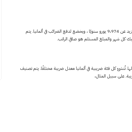
الموظف الخاضع للضريبة هو الشخص الذي يكسب دخلًا يزيد عن 9،974 يورو سنويًا ، ويخضع لدفع الضرائب في ألمانيا. يتم
اتبك كل شهر والمبلغ المستلم هو صافي الراتب.
ا. تُنشئ كل فئة ضريبية في ألمانيا معدل ضريبة مختلفًا. يتم تصنيف
بة. على سبيل المثال،