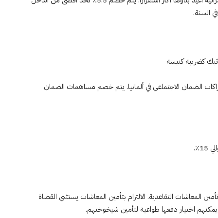
إنه جزء من الدخل ، يدفع الألمان الغربيون مقابل دولة فيدرالية أعيد بناؤها أكثر استقرارًا. يتم خصم 5.5٪ كحد أقصى من الدخل
لموظفين وأرباب العمل بنسبة 50٪ في اشتراكات الضمان الاجتماعي في ألمانيا. يتم خصم مساهمات الضمان
1٪.
تأمين المعاشات التقاعدية. الالتزام بتأمين المعاشات يستثني القضاة
مكنهم اختيار دفعها طواعية لتأمين شيخوختهم.