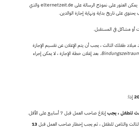
الإلكتروني. لا يوجد نموذج يتعين على المتقدمين ملؤه. ولكن يمكن العثور على نموذج الرسالة على elternetzeit.de والذي
ي على تاريخ بداية ونهاية إجازة الوالدين.
ات أو مشاكل في المستقبل.
ميلاد طفلك الثالث ، يجب أن يتم الإعلان عن تقسيم الإجازة
Bindungszeitraum
بعد إعلان خطة الإجازة ، لا يمكن إجراء
إذا:
الث
للطفل
، يجب
إبلاغ صاحب العمل قبل 7 أسابيع على الأقل.
 الثالث والثامن للطفل ، ثم يجب إخطار صاحب العمل قبل
13