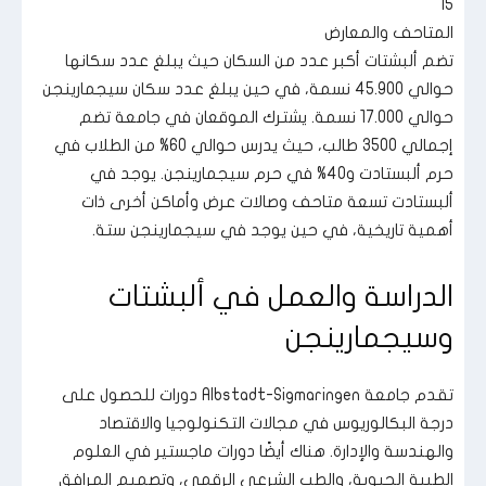
15
المتاحف والمعارض
تضم ألبشتات أكبر عدد من السكان حيث يبلغ عدد سكانها
حوالي 45.900 نسمة، في حين يبلغ عدد سكان سيجمارينجن
حوالي 17.000 نسمة. يشترك الموقعان في جامعة تضم
إجمالي 3500 طالب، حيث يدرس حوالي 60% من الطلاب في
حرم ألبستادت و40% في حرم سيجمارينجن. يوجد في
ألبستادت تسعة متاحف وصالات عرض وأماكن أخرى ذات
أهمية تاريخية، في حين يوجد في سيجمارينجن ستة.
الدراسة والعمل في ألبشتات
وسيجمارينجن
تقدم جامعة Albstadt-Sigmaringen دورات للحصول على
درجة البكالوريوس في مجالات التكنولوجيا والاقتصاد
والهندسة والإدارة. هناك أيضًا دورات ماجستير في العلوم
الطبية الحيوية، والطب الشرعي الرقمي، وتصميم المرافق