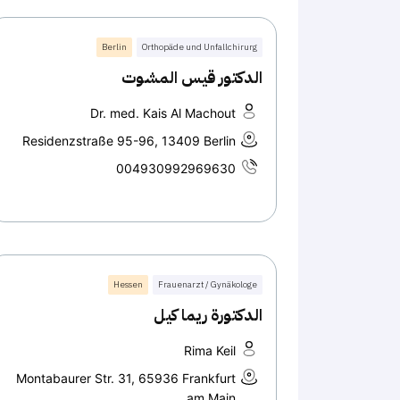
Berlin
Orthopäde und Unfallchirurg
الدكتور قيس المشوت
Dr. med. Kais Al Machout
Residenzstraße 95-96, 13409 Berlin
004930992969630
Hessen
Frauenarzt / Gynäkologe
الدكتورة ريما كيل
Rima Keil
Montabaurer Str. 31, 65936 Frankfurt
am Main