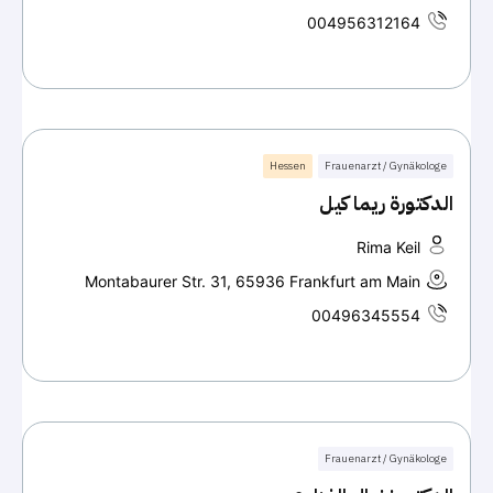
004956312164
Hessen
Frauenarzt / Gynäkologe
الدكتورة ريما كيل
Rima Keil
Montabaurer Str. 31, 65936 Frankfurt am Main
00496345554
Frauenarzt / Gynäkologe