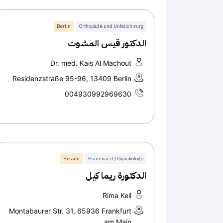
Berlin
Orthopäde und Unfallchirurg
الدكتور قيس المشوت
Dr. med. Kais Al Machout
Residenzstraße 95-96, 13409 Berlin
004930992969630
Hessen
Frauenarzt / Gynäkologe
الدكتورة ريما كيل
Rima Keil
Montabaurer Str. 31, 65936 Frankfurt
am Main