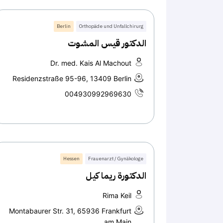
Berlin
Orthopäde und Unfallchirurg
الدكتور قيس المشوت
Dr. med. Kais Al Machout
Residenzstraße 95-96, 13409 Berlin
004930992969630
Hessen
Frauenarzt / Gynäkologe
الدكتورة ريما كيل
Rima Keil
Montabaurer Str. 31, 65936 Frankfurt
am Main