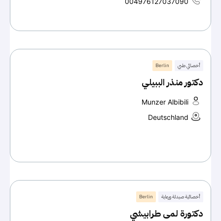
004976127037090
أخصائي طبي
Berlin
دكتور منذر الببيلي
Munzer Albibili
Deutschland
أخصائية صيدلة ورعاية
Berlin
دكتورة لمى طرابيشي