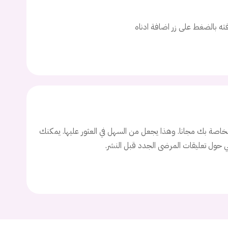
اسم المستخدم
افته بالضغط على زر اضافة ادناه
ة السر؟
تسجيل الدخول
اصة بك مجانا. وهذا يجعل من السهل في العثور عليها. يمكنك
Don't have an account?
سجل
ني حول تعليقات المرضى الجدد قبل النشر.
Continue with
Facebook
Continue with
Google