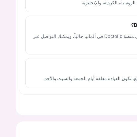
الروسية، الكردية، والإنجليزية.
لا، ملف الطبيبة غير نشط للحجز المباشر على منصة Doctolib في ألمانيا حالياً، ويمكنك التواصل عبر
غ، تكون العيادة مغلقة أيام الجمعة والسبت والأحد.
يجب عليك تسجيل الدخول حتى يمكنك طرح سؤال.
ت