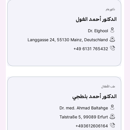
دكتور عام
الدكتور أحمد الغول
Dr. Elghool
Langgasse 24, 55130 Mainz, Deutschland
+49 6131 765432
يجب عليك تسجيل الدخول حتى يمكنك طرح سؤال.
تسجيل الدخول
طب الأطفال
اسم المستخدم أو البريد الالكتروني
الدكتور أحمد بلطجي
Dr. med. Ahmad Baltahge
Talstraße 5, 99089 Erfurt
كلمه السر
هل نسيت كلمة السر؟
+493612606164