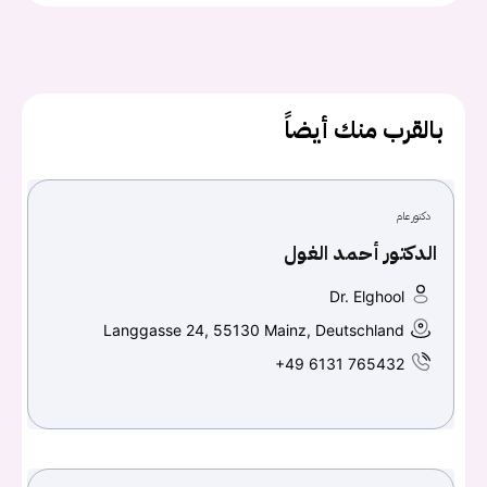
يجب عليك تسجيل الدخول حتى يمكنك طرح سؤال.
بالقرب منك أيضاً
تسجيل الدخول
اسم المستخدم أو البريد الالكتروني
دكتور عام
الدكتور أحمد الغول
كلمه السر
هل نسيت كلمة السر؟
Dr. Elghool
Langgasse 24, 55130 Mainz, Deutschland
+49 6131 765432
تسجيل الدخول
Don't have an account?
سجل