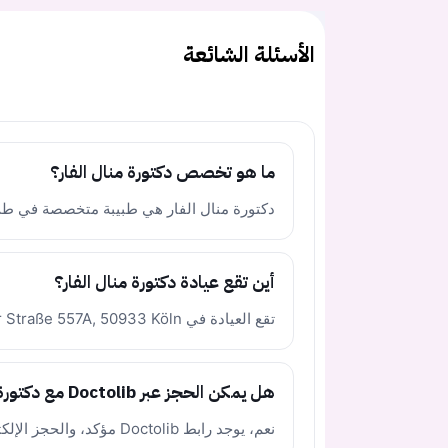
الأسئلة الشائعة
ما هو تخصص دكتورة منال الفار؟
دكتورة منال الفار هي طبيبة متخصصة في طب 
أين تقع عيادة دكتورة منال الفار؟
تقع العيادة في Aachener Straße 557A, 50933 Köln في ألمانيا.
هل يمكن الحجز عبر Doctolib مع دكتورة منال الفار؟
نعم، يوجد رابط Doctolib مؤكد، والحجز الإلكتروني متاح للمرضى الحاليين فقط.