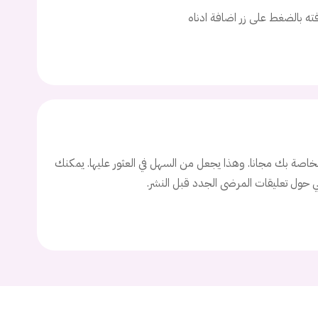
اسم المستخدم
افته بالضغط على زر اضافة ادناه
ة السر؟
تسجيل الدخول
اصة بك مجانا. وهذا يجعل من السهل في العثور عليها. يمكنك
ني حول تعليقات المرضى الجدد قبل النشر.
Don't have an account?
سجل
Continue with
Facebook
Continue with
Google