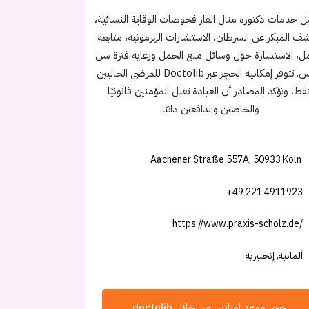
 خدمات دكتورة منال الفار فحوصات الوقاية النسائية،
ف المبكر عن السرطان، الاستشارات الهرمونية، متابعة
ل، الاستشارة حول وسائل منع الحمل ورعاية فترة سن
اليأس. تتوفر إمكانية الحجز عبر Doctolib للمرضى الحاليين
قط، وتؤكد المصادر أن العيادة تقبل المؤمنين قانونيًا
والخاصين والدافعين ذاتيًا.
Aachener Straße 557A, 50933 Köln
+49 221 4911923
https://www.praxis-scholz.de/
ألمانية, إنجليزية
حجز موعد اونلاين من خلال doctolib