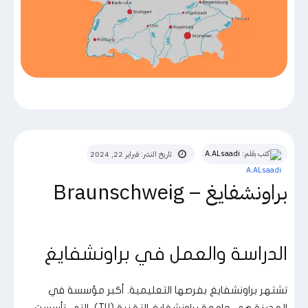
كتب بقلم:
A.ALsaadi
تاريخ النشر:
فبراير 22, 2024
براونشفايغ – Braunschweig
الدراسة والعمل في براونشفايغ
تشتهر براونشفايغ بفرصها التعليمية. أكبر مؤسسة في
المدينة هي جامعة براونشفايغ التقنية (TU)، التي تأسست