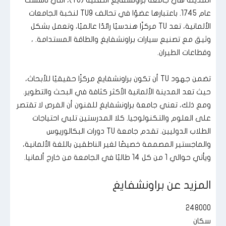
عام 1745. باعتبارها عضوًا في تحالف TU9 لنخبة الجامعات
الألمانية، تعد TU مركزًا هندسيًا رائدًا عالميًا، وتعمل بشكل
وثيق مع تصنيع سيارات براونشفايغ والطاقة المستدامة. ،
وقطاعات الطيران.
تضمن جهود TU أن تكون براونشفايغ مركزًا حقيقيًا للأبحاث،
حيث تعد المدينة الألمانية الأكثر كثافة في البحث والتطوير.
ومع ذلك، تعني جامعة براونشفايغ للفنون أن الفرص لا تقتصر
على العلوم والتكنولوجيا. كلا المدرستين تلبي احتياجات
الطلاب الدوليين. تقدم جامعة TU دورات البكالوريوس
والماجستير المصممة خصيصًا لغير الناطقين باللغة الألمانية،
ويأتي حوالي 1 من كل 14 طالبًا في الجامعة من خارج ألمانيا.
المزيد عن براونشفايغ
248000
سكان