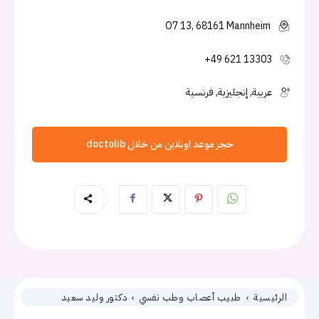
O7 13, 68161 Mannheim
+49 621 13303
عربية, إنجليزية, فرنسية
حجز موعد اونلاين من خلال doctolib
الرئيسية
طبيب أعصاب وطب نفسي
دكتور وليد سعيد