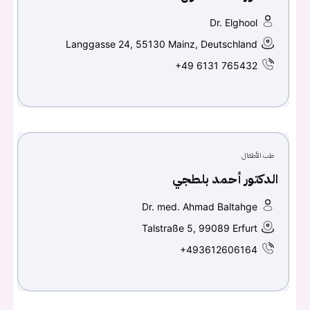
تسجيل الدخول
Dr. Elghool
Langgasse 24, 55130 Mainz, Deutschland
اسم المستخدم أو البريد الالكتروني
+49 6131 765432
كلمه السر
هل نسيت كلمة السر؟
طب الأطفال
الدكتور أحمد بلطجي
تسجيل الدخول
Dr. med. Ahmad Baltahge
Don't have an account?
سجل
Talstraße 5, 99089 Erfurt
+493612606164
Continue with
Facebook
Continue with
Google