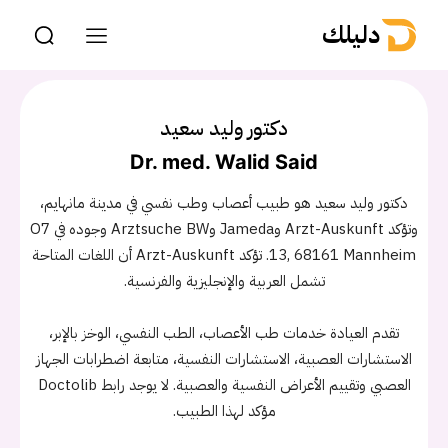
دليلك
دكتور وليد سعيد
Dr. med. Walid Said
دكتور وليد سعيد هو طبيب أعصاب وطب نفسي في مدينة مانهايم،
وتؤكد Arzt-Auskunft وJameda وArztsuche BW وجوده في O7
13, 68161 Mannheim. تؤكد Arzt-Auskunft أن اللغات المتاحة
تشمل العربية والإنجليزية والفرنسية.
تقدم العيادة خدمات طب الأعصاب، الطب النفسي، الوخز بالإبر،
الاستشارات العصبية، الاستشارات النفسية، متابعة اضطرابات الجهاز
العصبي وتقييم الأعراض النفسية والعصبية. لا يوجد رابط Doctolib
مؤكد لهذا الطبيب.