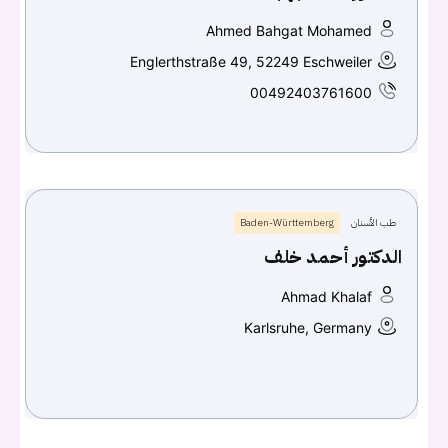
تسجيل الدخول
Ahmed Bahgat Mohamed
Englerthstraße 49, 52249 Eschweiler
اسم المستخدم أو البريد الالكتروني
00492403761600
كلمه السر
هل نسيت كلمة السر؟
طب الأسنان
Baden-Württemberg
الدكتور أحمد خلف
تسجيل الدخول
Ahmad Khalaf
Don't have an account?
سجل
Karlsruhe, Germany
Continue with
Facebook
Continue with
Google