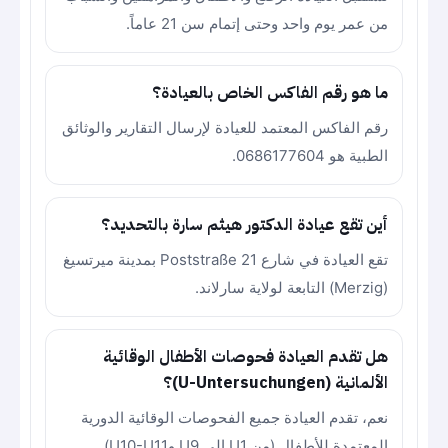
من عمر يوم واحد وحتى إتمام سن 21 عاماً.
ما هو رقم الفاكس الخاص بالعيادة؟
رقم الفاكس المعتمد للعيادة لإرسال التقارير والوثائق
الطبية هو 0686177604.
أين تقع عيادة الدكتور هيثم سارة بالتحديد؟
تقع العيادة في شارع Poststraße 21 بمدينة ميرتسيغ
(Merzig) التابعة لولاية سارلاند.
هل تقدم العيادة فحوصات الأطفال الوقائية
الألمانية (U-Untersuchungen)؟
نعم، تقدم العيادة جميع الفحوصات الوقائية الدورية
المعتمدة للأطفال (من U1 إلى U9 وU10-U11)