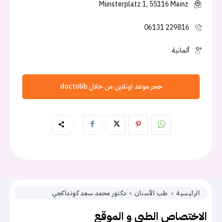
Münsterplatz 1, 55116 Mainz
06131 229816
ألمانية
حجز موعد اونلاين من خلال doctolib
الرئيسية
طب الأسنان
دكتور محمد سعد كونداكجي
الاختصاص الطبي و الموقع