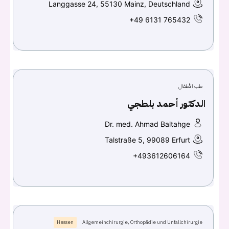
Langgasse 24, 55130 Mainz, Deutschland
اسم المستخدم أو البريد الالكتروني
+49 6131 765432
كلمه السر
هل نسيت كلمة السر؟
طب الأطفال
الدكتور أحمد بلطجي
تسجيل الدخول
Dr. med. Ahmad Baltahge
Talstraße 5, 99089 Erfurt
Don't have an account?
سجل
+493612606164
Continue with
Facebook
Continue with
Google
Hessen
Allgemeinchirurgie, Orthopädie und Unfallchirurgie