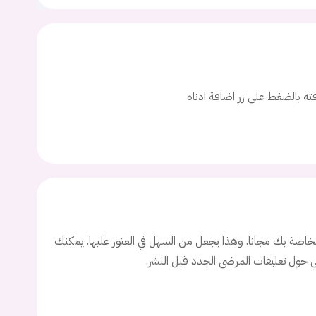
ت
اسم المستخدم
افته بالضغط على زر اضافة ادناه
ة السر؟
تسجيل الدخول
Don't have an account?
سجل
اصة بك مجانا. وهذا يجعل من السهل في العثور عليها. يمكنك
ني حول تعليقات المرضى الجدد قبل النشر.
Continue with
Facebook
Continue with
Google