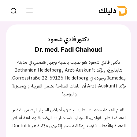
دليلك
دكتور فادي شحود
Dr. med. Fadi Chahoud
دكتور فادي شحود هو طبيب باطنية وجهاز هضمي في مدينة
هايدلبرغ، وتؤكد Arzt-Auskunft وBethanien Heidelberg
وJameda وجوده في Görresstraße 22, 69126 Heidelberg.
تؤكد Arzt-Auskunft أن اللغات المتاحة تشمل العربية والإنجليزية
والروسية.
تقدم العيادة خدمات الطب الباطني، أمراض الجهاز الهضمي، تنظير
المعدة، تنظير القولون، السونار، الاستشارات الهضمية ومتابعة أمراض
المعدة والأمعاء. لا توجد إمكانية حجز إلكتروني مؤكدة عبر Doctolib.