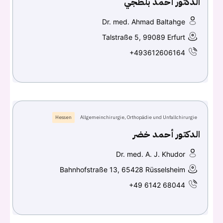
الدكتور أحمد بلطجي
كلمه السر
هل نسيت كلمة السر؟
Dr. med. Ahmad Baltahge
Talstraße 5, 99089 Erfurt
+493612606164
تسجيل الدخول
Don't have an account?
سجل
Hessen
Allgemeinchirurgie, Orthopädie und Unfallchirurgie
Continue with
Facebook
الدكتور أحمد خضر
Continue with
Google
Dr. med. A. J. Khudor
Bahnhofstraße 13, 65428 Rüsselsheim
+49 6142 68044