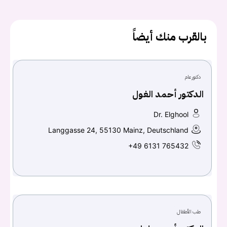
بالقرب منك أيضاً
دكتور عام
الدكتور أحمد الغول
Dr. Elghool
Langgasse 24, 55130 Mainz, Deutschland
يجب عليك تسجيل الدخول حتى يمكنك طرح سؤال.
+49 6131 765432
تسجيل الدخول
اسم المستخدم أو البريد الالكتروني
طب الأطفال